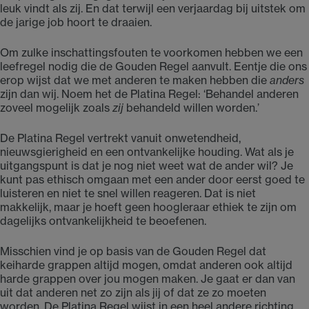
leuk vindt als zij. En dat terwijl een verjaardag bij uitstek om
de jarige job hoort te draaien.
Om zulke inschattingsfouten te voorkomen hebben we een
leefregel nodig die de Gouden Regel aanvult. Eentje die ons
erop wijst dat we met anderen te maken hebben die
anders
zijn dan wij. Noem het de Platina Regel: ‘Behandel anderen
zoveel mogelijk zoals
zij
behandeld willen worden.’
De Platina Regel vertrekt vanuit onwetendheid,
nieuwsgierigheid en een ontvankelijke houding. Wat als je
uitgangspunt is dat je nog niet weet wat de ander wil? Je
kunt pas ethisch omgaan met een ander door eerst goed te
luisteren en niet te snel willen reageren. Dat is niet
makkelijk, maar je hoeft geen hoogleraar ethiek te zijn om
dagelijks ontvankelijkheid te beoefenen.
Misschien vind je op basis van de Gouden Regel dat
keiharde grappen altijd mogen, omdat anderen ook altijd
harde grappen over jou mogen maken. Je gaat er dan van
uit dat anderen net zo zijn als jij of dat ze zo moeten
worden. De Platina Regel wijst in een heel andere richting.