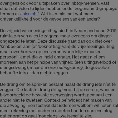
overigens ook voor uitspraken over lhbtqi-mensen. Vast
staat dat velen te lijden hebben onder zogenaamd grappige
termen als
‘pisnicht’
. Wat is er mis met wat meer
ontvankelijkheid voor de gevoelens van een ander?
De vrijheid van meningsuiting biedt in Nederland anno 2019
ruimte om van alles te zeggen, maar eveneens om dingen
ongezegd te laten. Deze discussie gaat dan ook niet over
‘knabbelen’ aan (of ‘beknotting’ van) de vrije meningsuiting,
maar over hoe we op een verantwoordelijke manier
persoonlijk met die vrijheid omgaan. Het gaat niet om
morrelen aan het principe van vrijheid (een uitingsverbod of
uitingsdwang), maar om onze
uitingsdrang
, de gevoelde
behoefte iets al dan niet te zeggen.
De drang om te spreken bestaat naast de drang iets níet te
zeggen. Die laatste drang dringt voor bij de eerste, wanneer
bijvoorbeeld de bewuste overweging wordt gemaakt een
ander niet te kwetsen. Context beïnvloedt het maken van
die afweging. Een festival dat iedereen welkom wil heten zal
meer rekening met anderen moeten houden dan een blog
dat er prat op gaat ‘nodeloos kwetsend’ te zijn.