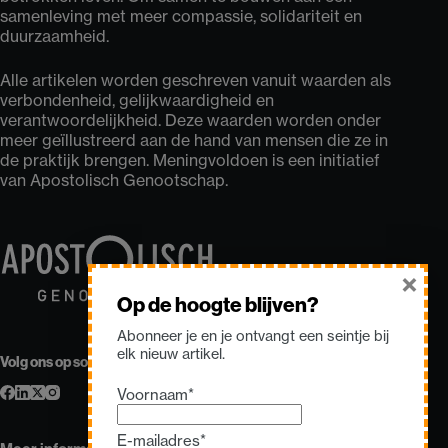
samenleving met meer compassie, solidariteit en
duurzaamheid.
Alle artikelen worden geschreven vanuit waarden als
verbondenheid, gelijkwaardigheid en
verantwoordelijkheid. Deze waarden worden onder
meer geïllustreerd aan de hand van mensen die ze in
de praktijk brengen. Meningvoldoen is een initiatief
van Apostolisch Genootschap.
×
Op de hoogte blijven?
Abonneer je en je ontvangt een seintje bij
elk nieuw artikel.
Volg ons op sociale media
Voornaam*
E-mailadres*