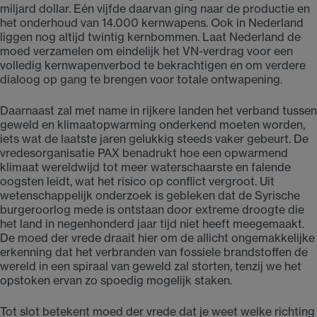
miljard dollar. Eén vijfde daarvan ging naar de productie en
het onderhoud van 14.000 kernwapens. Ook in Nederland
liggen nog altijd twintig kernbommen. Laat Nederland de
moed verzamelen om eindelijk het VN-verdrag voor een
volledig kernwapenverbod te bekrachtigen en om verdere
dialoog op gang te brengen voor totale ontwapening.
Daarnaast zal met name in rijkere landen het verband tussen
geweld en klimaatopwarming onderkend moeten worden,
iets wat de laatste jaren gelukkig steeds vaker gebeurt. De
vredesorganisatie PAX benadrukt hoe een opwarmend
klimaat wereldwijd tot meer waterschaarste en falende
oogsten leidt, wat het risico op conflict vergroot. Uit
wetenschappelijk onderzoek is gebleken dat de Syrische
burgeroorlog mede is ontstaan door extreme droogte die
het land in negenhonderd jaar tijd niet heeft meegemaakt.
De moed der vrede draait hier om de allicht ongemakkelijke
erkenning dat het verbranden van fossiele brandstoffen de
wereld in een spiraal van geweld zal storten, tenzij we het
opstoken ervan zo spoedig mogelijk staken.
Tot slot betekent moed der vrede dat je weet welke richting