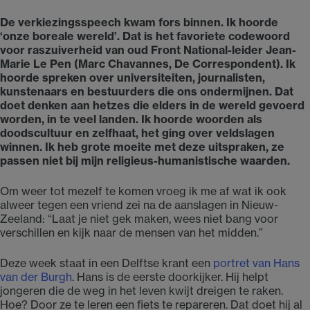
De verkiezingsspeech kwam fors binnen. Ik hoorde
‘onze boreale wereld’. Dat is het favoriete codewoord
voor raszuiverheid van oud Front National-leider Jean-
Marie Le Pen (Marc Chavannes, De Correspondent). Ik
hoorde spreken over universiteiten, journalisten,
kunstenaars en bestuurders die ons ondermijnen. Dat
doet denken aan hetzes die elders in de wereld gevoerd
worden, in te veel landen. Ik hoorde woorden als
doodscultuur en zelfhaat, het ging over veldslagen
winnen. Ik heb grote moeite met deze uitspraken, ze
passen niet bij mijn religieus-humanistische waarden.
Om weer tot mezelf te komen vroeg ik me af wat ik ook
alweer tegen een vriend zei na de aanslagen in Nieuw-
Zeeland: “Laat je niet gek maken, wees niet bang voor
verschillen en kijk naar de mensen van het midden.”
Deze week staat in een Delftse krant een
portret van Hans
van der Burgh
. Hans is de eerste doorkijker. Hij helpt
jongeren die de weg in het leven kwijt dreigen te raken.
Hoe? Door ze te leren een fiets te repareren. Dat doet hij al