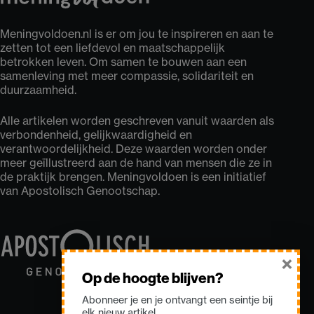
Meningvoldoen.nl is er om jou te inspireren en aan te
zetten tot een liefdevol en maatschappelijk
betrokken leven. Om samen te bouwen aan een
samenleving met meer compassie, solidariteit en
duurzaamheid.
Alle artikelen worden geschreven vanuit waarden als
verbondenheid, gelijkwaardigheid en
verantwoordelijkheid. Deze waarden worden onder
meer geïllustreerd aan de hand van mensen die ze in
de praktijk brengen. Meningvoldoen is een initiatief
van Apostolisch Genootschap.
×
Op de hoogte blijven?
Abonneer je en je ontvangt een seintje bij
elk nieuw artikel.