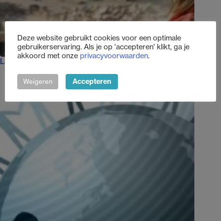
Deze website gebruikt cookies voor een optimale
gebruikerservaring. Als je op 'accepteren' klikt, ga je
akkoord met onze
privacyvoorwaarden
.
Laten we getuigen blijven van Gaza
10 september 2025
Accepteren
Weigeren