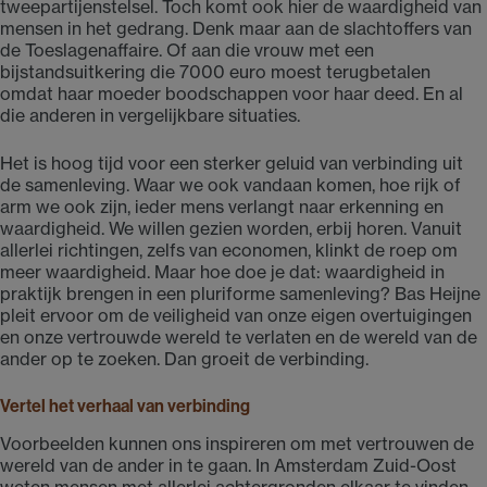
tweepartijenstelsel. Toch komt ook hier de waardigheid van
mensen in het gedrang. Denk maar aan de slachtoffers van
de Toeslagenaffaire. Of aan die vrouw met een
bijstandsuitkering die 7000 euro moest terugbetalen
omdat haar moeder boodschappen voor haar deed. En al
die anderen in vergelijkbare situaties.
Het is hoog tijd voor een sterker geluid van verbinding uit
de samenleving. Waar we ook vandaan komen, hoe rijk of
arm we ook zijn, ieder mens verlangt naar erkenning en
waardigheid. We willen gezien worden, erbij horen. Vanuit
allerlei richtingen, zelfs van economen, klinkt de roep om
meer waardigheid. Maar hoe doe je dat: waardigheid in
praktijk brengen in een pluriforme samenleving? Bas Heijne
pleit ervoor om de veiligheid van onze eigen overtuigingen
en onze vertrouwde wereld te verlaten en de wereld van de
ander op te zoeken. Dan groeit de verbinding.
Vertel het verhaal van verbinding
Voorbeelden kunnen ons inspireren om met vertrouwen de
wereld van de ander in te gaan. In Amsterdam Zuid-Oost
weten mensen met allerlei achtergronden elkaar te vinden.