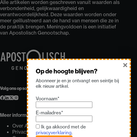
Alle artikelen worden geschreven vanuit waarden als
verbondenheid, gelijkwaardigheid en
verantwoordelijkheid. Deze waarden worden onder
meer geïllustreerd aan de hand van mensen die ze in
de praktijk brengen. Meningvoldoen is een initiatief
van Apostolisch Genootschap.
×
Op de hoogte blijven?
Abonneer je en je ontvangt een seintje bij
elk nieuw artikel.
Volg ons op sociale media
Voornaam*
E-mailadres*
Meer informatie
Over Apostolisch Genootschap
Ik ga akkoord met de
Privacyverklaring
privacyverklaring
.