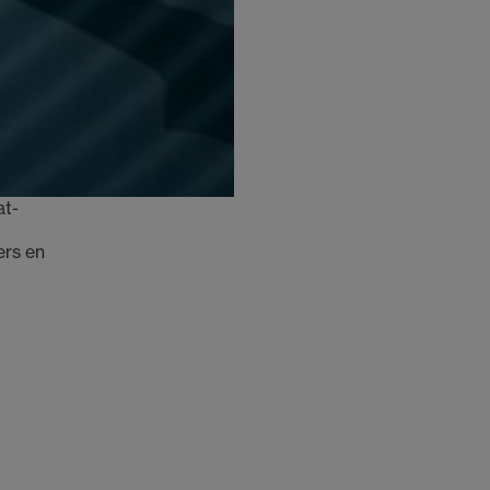
at­
ers en