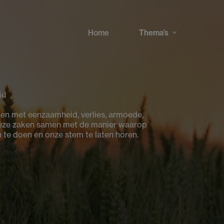
Home
Thema’s
id
ken met eenzaamheid, verlies, armoede,
 deze zaken samen met de manier waarop
n te doen en onze stem te laten horen.