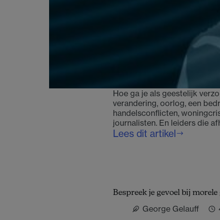
Hoe ga je als geestelijk ver
verandering, oorlog, een bedr
handelsconflicten, woningcri
journalisten. En leiders die 
Lees dit artikel
Ga
het
nieuws
niet
uit
Bespreek je gevoel bij morele
de
weg
George Gelauff