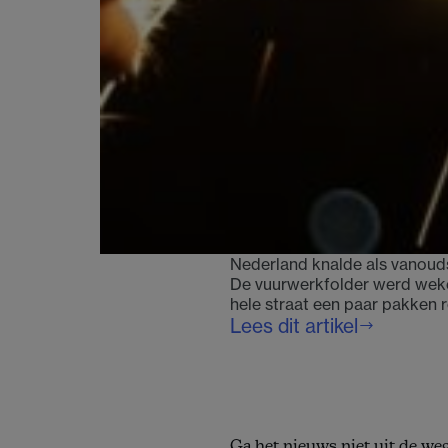
Nederland knalde als vanouds 
De vuurwerkfolder werd weke
hele straat een paar pakken 
Lees dit artikel
Op
weg
naar
een
gelukkiger
Ga het nieuws niet uit de we