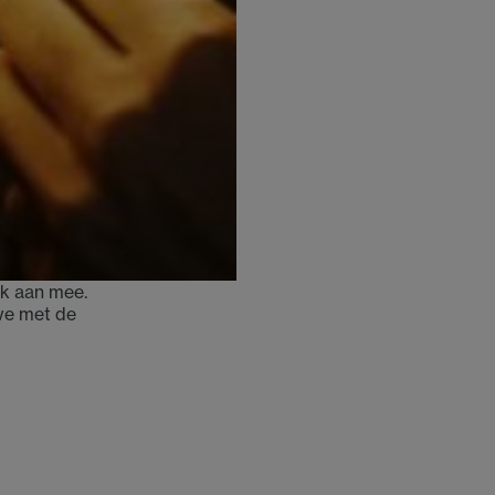
jk aan mee.
we met de