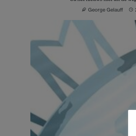
nieuwjaar
George Gelauff