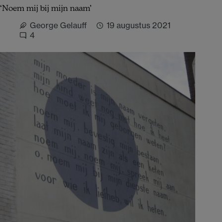
vanzelfzwijgend
‘Noem mij bij mijn naam’
maken
George Gelauff
19 augustus 2021
4