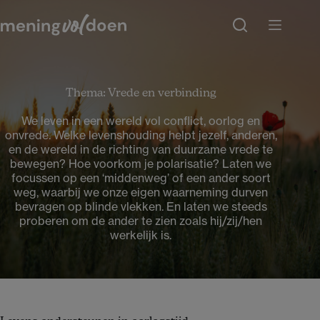
Ga
naar
de
inhoud
Thema: Vrede en verbinding
We leven in een wereld vol conflict, oorlog en
onvrede. Welke levenshouding helpt jezelf, anderen,
en de wereld in de richting van duurzame vrede te
bewegen? Hoe voorkom je polarisatie? Laten we
focussen op een ‘middenweg’ of een ander soort
weg, waarbij we onze eigen waarneming durven
bevragen op blinde vlekken. En laten we steeds
proberen om de ander te zien zoals hij/zij/hen
werkelijk is.