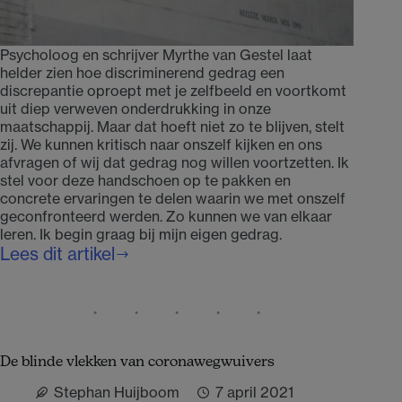
Psycholoog en schrijver Myrthe van Gestel laat
helder zien hoe discriminerend gedrag een
discrepantie oproept met je zelfbeeld en voortkomt
uit diep verweven onderdrukking in onze
maatschappij. Maar dat hoeft niet zo te blijven, stelt
zij. We kunnen kritisch naar onszelf kijken en ons
afvragen of wij dat gedrag nog willen voortzetten. Ik
stel voor deze handschoen op te pakken en
concrete ervaringen te delen waarin we met onszelf
geconfronteerd werden. Zo kunnen we van elkaar
leren. Ik begin graag bij mijn eigen gedrag.
Lees dit artikel
‘Noem
mij
bij
mijn
naam’
De blinde vlekken van coronawegwuivers
Stephan Huijboom
7 april 2021