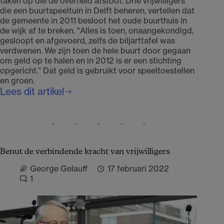
taken op die de overheid afstoot. Drie vrijwilligers
die een buurtspeeltuin in Delft beheren, vertellen dat
de gemeente in 2011 besloot het oude buurthuis in
de wijk af te breken. "Alles is toen, onaangekondigd,
gesloopt en afgevoerd, zelfs de biljarttafel was
verdwenen. We zijn toen de hele buurt door gegaan
om geld op te halen en in 2012 is er een stichting
opgericht.” Dat geld is gebruikt voor speeltoestellen
en groen.
Lees dit artikel
Geef
betrokken
burgers
kansen
Benut de verbindende kracht van vrijwilligers
George Gelauff
17 februari 2022
1