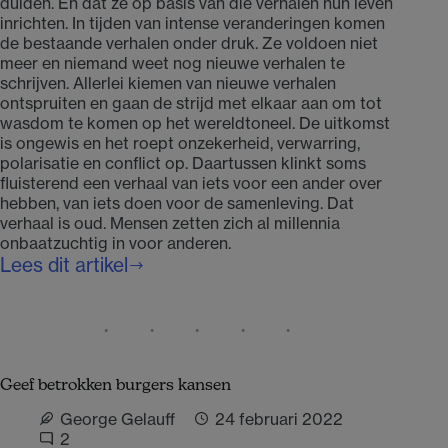
duiden. En dat ze op basis van die verhalen hun leven
inrichten. In tijden van intense veranderingen komen
de bestaande verhalen onder druk. Ze voldoen niet
meer en niemand weet nog nieuwe verhalen te
schrijven. Allerlei kiemen van nieuwe verhalen
ontspruiten en gaan de strijd met elkaar aan om tot
wasdom te komen op het wereldtoneel. De uitkomst
is ongewis en het roept onzekerheid, verwarring,
polarisatie en conflict op. Daartussen klinkt soms
fluisterend een verhaal van iets voor een ander over
hebben, van iets doen voor de samenleving. Dat
verhaal is oud. Mensen zetten zich al millennia
onbaatzuchtig in voor anderen.
Lees dit artikel
Blijf
vertellen
over
het
netwerk
Geef betrokken burgers kansen
van
gemeenschapszin
George Gelauff
24 februari 2022
2