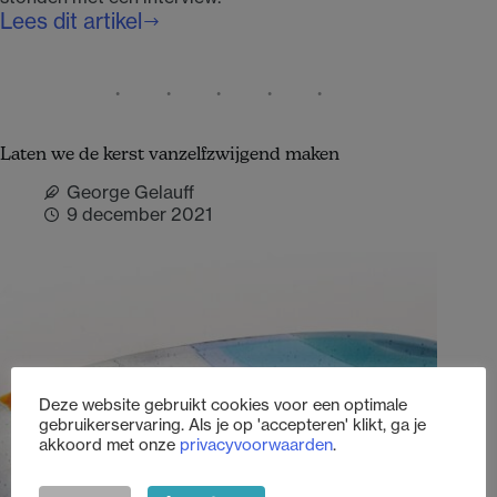
Lees dit artikel
Luister
meer
naar
inspirerende
vrijwilligers
Laten we de kerst vanzelfzwijgend maken
George Gelauff
9 december 2021
Deze website gebruikt cookies voor een optimale
gebruikerservaring. Als je op 'accepteren' klikt, ga je
akkoord met onze
privacyvoorwaarden
.