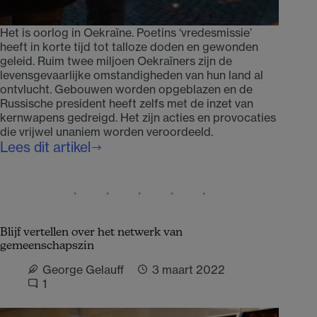
Het is oorlog in Oekraïne. Poetins ‘vredesmissie’
heeft in korte tijd tot talloze doden en gewonden
geleid. Ruim twee miljoen Oekraïners zijn de
levensgevaarlijke omstandigheden van hun land al
ontvlucht. Gebouwen worden opgeblazen en de
Russische president heeft zelfs met de inzet van
kernwapens gedreigd. Het zijn acties en provocaties
die vrijwel unaniem worden veroordeeld.
Lees dit artikel
Levens
ondersteunen
in
oorlogstijd
Blijf vertellen over het netwerk van
gemeenschapszin
George Gelauff
3 maart 2022
1