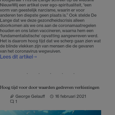
NieuwWij een artikel over ego-spiritualiteit, “een
vorm van geestelijk narcisme, waarin er voor
anderen ten diepste geen plaats is.” Ook stelde De
Lange dat we deze gezondheidscrisis alleen
doorkomen als we ons aan de coronamaatregelen
houden en ons laten vaccineren, waarna hem een
‘fundamentalistische’ opvatting aangewreven werd.
Het is daarom hoog tijd dat we scherp gaan zien wat
de blinde vlekken zijn van mensen die de gevaren
van het coronavirus wegwuiven.
Lees dit artikel
De
blinde
vlekken
van
coronawegwuivers
Hoog tijd voor door waarden gedreven verkiezingen
George Gelauff
16 februari 2021
1